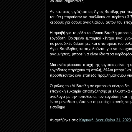
να είναι σημαντικές.
Αν κάποιος εργάζεται ως Άγιος Βασίλης για πέ
του θα μπορούσαν να ανέλθουν σε περίπου 3.70
κέρδους για όσους αγκαλιάζουν αυτόν τον εποχ
Η αμοιβή για το ρόλο του Άγιου Βασίλη μπορεί 
εργοδότη. Ορισμένα εμπορικά κέντρα είναι γν
τις μοναδικές δεξιότητες και απαιτήσεις του ρό
Άγιοι Βασίληδες απασχολούνται για να ενισχύσ
αναμνήσεις, μπορεί να είναι ιδιαίτερα κερδοφόρ
Μια ενδιαφέρουσα πτυχή της εργασίας είναι η 
εργοδότες παρέχουν τη στολή, άλλοι μπορεί να 
προσθέτοντας ένα επίπεδο προβληματισμού για
Ο ρόλος του Αϊ-Βασίλη σε εμπορικό κέντρο δεν 
εποχιακή ευκαιρία απασχόλησης με ελκυστικά ο
ανάλογα με την τοποθεσία, τον εργοδότη και τη
έναν μοναδικό τρόπο να συμμετέχει κανείς στη
εισόδημα.
Αναρτήθηκε στις
Κυριακή, Δεκεμβρίου 31, 2023