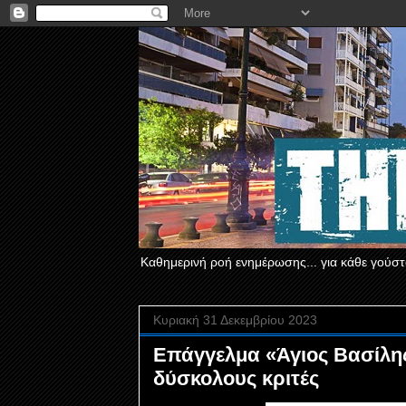
Καθημερινή ροή ενημέρωσης... για κάθε γούστ
Κυριακή 31 Δεκεμβρίου 2023
Επάγγελμα «Άγιος Βασίλης
δύσκολους κριτές