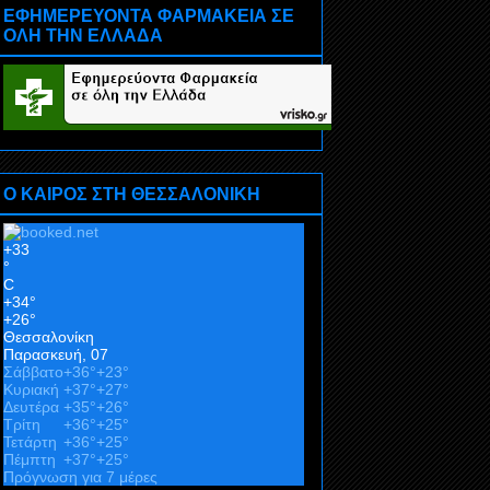
ΕΦΗΜΕΡΕΥΟΝΤΑ ΦΑΡΜΑΚΕΙΑ ΣΕ
ΟΛΗ ΤΗΝ ΕΛΛΑΔΑ
Ο ΚΑΙΡΟΣ ΣΤΗ ΘΕΣΣΑΛΟΝΙΚΗ
+
33
°
C
+
34°
+
26°
Θεσσαλονίκη
Παρασκευή, 07
Σάββατο
+
36°
+
23°
Κυριακή
+
37°
+
27°
Δευτέρα
+
35°
+
26°
Τρίτη
+
36°
+
25°
Τετάρτη
+
36°
+
25°
Πέμπτη
+
37°
+
25°
Πρόγνωση για 7 μέρες