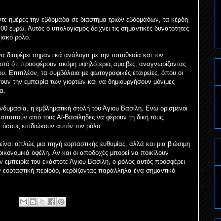
ντε ημέρες την εβδομάδα σε διάστημα τριών εβδομάδων, τα κέρδη
0 ευρώ. Αυτός ο υπολογισμός δείχνει τις σημαντικές δυνατότητες
ιακό ρόλο.
να διαφέρει σημαντικά ανάλογα με την τοποθεσία και τον
ωστό ότι προσφέρουν ακόμη υψηλότερες αμοιβές, αναγνωρίζοντας
λου. Επιπλέον, τα συμβόλαια με φωτογραφικές εταιρείες, όπου οι
ουν την εμπειρία των γιορτών και να δημιουργήσουν μόνιμες
α.
ενδυμασία, η εμβληματική στολή του Άγιου Βασίλη. Ενώ ορισμένοι
απαιτούν από τους Αϊ-Βασίληδες να φέρουν τη δική τους,
 όσους επιδιώκουν αυτόν τον ρόλο.
είναι απλώς μια πηγή εορταστικής ευθυμίας, αλλά και μια βιώσιμη
ικονομικά οφέλη. Αν και οι αποδοχές μπορεί να ποικίλουν
ν εμπειρία του εκάστοτε Άγιου Βασίλη, ο ρόλος αυτός προσφέρει
ν εορταστική περίοδο, κερδίζοντας παράλληλα ένα σημαντικό